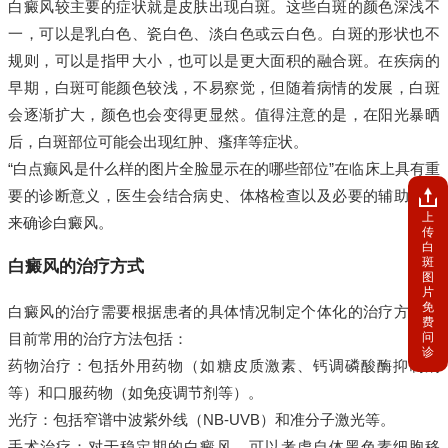
白癜风较主要的症状就是皮肤出现白斑。这些白斑的颜色深浅不
一，可以是乳白色、瓷白色、淡白色或云白色。白斑的形状也不
规则，可以是指甲大小，也可以是更大面积的融合斑。在疾病的
早期，白斑可能颜色较浅，不易察觉，但随着病情的发展，白斑
会逐渐扩大，颜色也会变得更显然。值得注意的是，在阳光暴晒
后，白斑部位可能会出现红肿、瘙痒等症状。
“白点癫风是什么样的图片全脸显示在的哪些部位”在临床上具有重
要的诊断意义，医生会结合病史、体格检查以及必要的辅助检查
上
来确诊白癜风。
传
白
斑
白癜风的治疗方式
图
片
免
白癜风的治疗需要根据患者的具体情况制定个体化的治疗方案。
费
问
目前常用的治疗方法包括：
诊
药物治疗：包括外用药物（如糖皮质激素、钙调磷酸酶抑制剂
等）和口服药物（如免疫调节剂等）。
光疗：包括窄谱中波紫外线（NB-UVB）和准分子激光等。
手术治疗：对于稳定期的白癜风，可以考虑自体黑色素细胞移