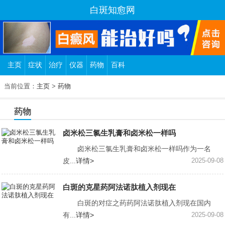
白斑知愈网
主页
症状
治疗
仪器
药物
百科
当前位置：
主页
>
药物
药物
卤米松三氯生乳膏和卤米松一样吗
卤米松三氯生乳膏和卤米松一样吗作为一名
皮...
详情>
2025-09-08
白斑的克星药阿法诺肽植入剂现在
白斑的对症之药药阿法诺肽植入剂现在国内
有...
详情>
2025-09-08