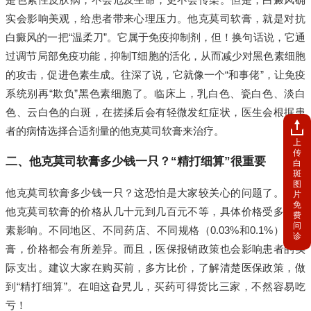
实会影响美观，给患者带来心理压力。他克莫司软膏，就是对抗
白癜风的一把“温柔刀”。它属于免疫抑制剂，但！换句话说，它通
过调节局部免疫功能，抑制T细胞的活化，从而减少对黑色素细胞
的攻击，促进色素生成。往深了说，它就像一个“和事佬”，让免疫
系统别再“欺负”黑色素细胞了。临床上，乳白色、瓷白色、淡白
色、云白色的白斑，在搓揉后会有轻微发红症状，医生会根据患
者的病情选择合适剂量的他克莫司软膏来治疗。
上
传
二、他克莫司软膏多少钱一只？“精打细算”很重要
白
斑
图
他克莫司软膏多少钱一只？这恐怕是大家较关心的问题了。一般
片
免
他克莫司软膏的价格从几十元到几百元不等，具体价格受多种因
费
问
素影响。不同地区、不同药店、不同规格（0.03%和0.1%）的软
诊
膏，价格都会有所差异。而且，医保报销政策也会影响患者的实
际支出。建议大家在购买前，多方比价，了解清楚医保政策，做
到“精打细算”。在咱这旮旯儿，买药可得货比三家，不然容易吃
亏！