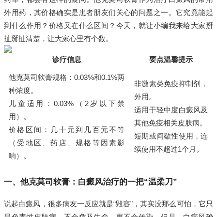
外用药，其价格确实是患者朋友们关心的问题之一。它究竟能起
到什么作用？价格又在什么区间？今天，就让小编我来给大家掰
扯掰扯清楚，让大家心里有个数。
诊疗信息
要点温馨提示
他克莫司软膏规格：0.03%和0.1%两
非激素类免疫抑制剂，
种浓度。
外用。
儿童适用：0.03%（2岁以下禁
适用于轻中度白癜风及
用）。
其他免疫相关皮肤病。
价格区间：几十元到几百元不等
短期或间歇性使用，连
（受地区、药店、规格等因素影
续使用不超过1个月。
响）。
一、他克莫司软膏：白癜风治疗的一把“温柔刀”
说起白癜风，很多病友一反应就是“毁容”，其实没那么可怕，它只
是色素性皮肤病，不会危及生命，更不会传染。但是，白癜风确