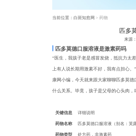
当前位置：
白斑知愈网
>
药物
匹多
来源
匹多莫德口服溶液是激素药吗
“医生，我孩子老是感冒发烧，抵抗力太
上有人说长期用激素不好，我有点担心。
康网小编，今天就来跟大家聊聊匹多莫德
什么关系。毕竟，孩子是父母的心头肉，
关键信息
详细说明
药物名称
匹多莫德口服溶液（别名：芙
药物类型
处方药，非激素药