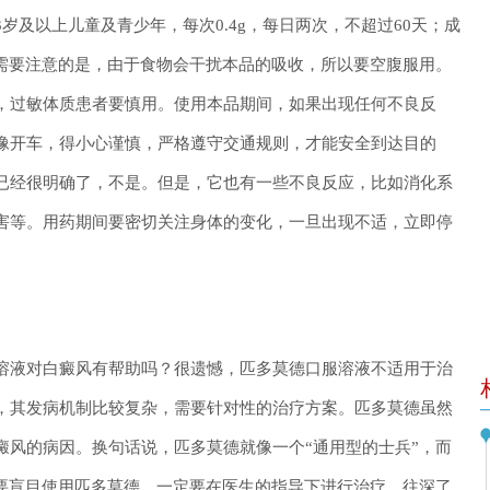
岁及以上儿童及青少年，每次0.4g，每日两次，不超过60天；成
天。需要注意的是，由于食物会干扰本品的吸收，所以要空腹服用。
，过敏体质患者要慎用。使用本品期间，如果出现任何不良反
像开车，得小心谨慎，严格遵守交通规则，才能安全到达目的
已经很明确了，不是。但是，它也有一些不良反应，比如消化系
害等。用药期间要密切关注身体的变化，一旦出现不适，立即停
溶液对白癜风有帮助吗？很遗憾，匹多莫德口服溶液不适用于治
，其发病机制比较复杂，需要针对性的治疗方案。匹多莫德虽然
癜风的病因。换句话说，匹多莫德就像一个“通用型的士兵”，而
不要盲目使用匹多莫德，一定要在医生的指导下进行治疗。往深了