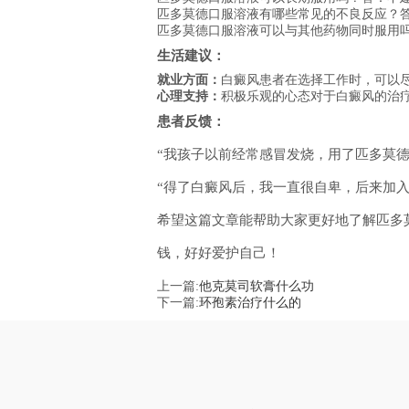
匹多莫德口服溶液有哪些常见的不良反应？
匹多莫德口服溶液可以与其他药物同时服用
生活建议：
就业方面：
白癜风患者在选择工作时，可以
心理支持：
积极乐观的心态对于白癜风的治
患者反馈：
“我孩子以前经常感冒发烧，用了匹多莫
“得了白癜风后，我一直很自卑，后来加
希望这篇文章能帮助大家更好地了解匹多
钱，好好爱护自己！
上一篇:
他克莫司软膏什么功
下一篇:
环孢素治疗什么的