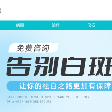
网
病因
治疗
仪器