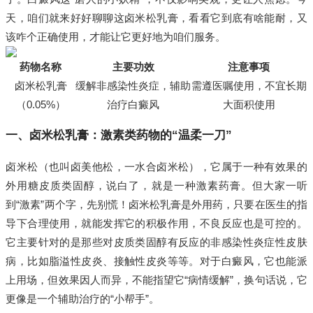
天，咱们就来好好聊聊这卤米松乳膏，看看它到底有啥能耐，又
该咋个正确使用，才能让它更好地为咱们服务。
药物名称
主要功效
注意事项
卤米松乳膏
缓解非感染性炎症，辅助
需遵医嘱使用，不宜长期
（0.05%）
治疗白癜风
大面积使用
一、卤米松乳膏：激素类药物的“温柔一刀”
卤米松（也叫卤美他松，一水合卤米松），它属于一种有效果的
外用糖皮质类固醇，说白了，就是一种激素药膏。但大家一听
到“激素”两个字，先别慌！卤米松乳膏是外用药，只要在医生的指
导下合理使用，就能发挥它的积极作用，不良反应也是可控的。
它主要针对的是那些对皮质类固醇有反应的非感染性炎症性皮肤
病，比如脂溢性皮炎、接触性皮炎等等。对于白癜风，它也能派
上用场，但效果因人而异，不能指望它“病情缓解”，换句话说，它
更像是一个辅助治疗的“小帮手”。