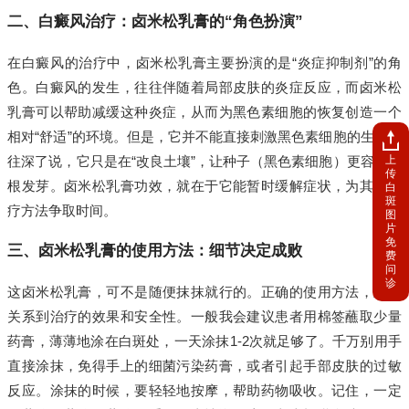
二、白癜风治疗：卤米松乳膏的“角色扮演”
在白癜风的治疗中，卤米松乳膏主要扮演的是“炎症抑制剂”的角
色。白癜风的发生，往往伴随着局部皮肤的炎症反应，而卤米松
乳膏可以帮助减缓这种炎症，从而为黑色素细胞的恢复创造一个
相对“舒适”的环境。但是，它并不能直接刺激黑色素细胞的生成，
上
往深了说，它只是在“改良土壤”，让种子（黑色素细胞）更容易生
传
根发芽。卤米松乳膏功效，就在于它能暂时缓解症状，为其他治
白
斑
疗方法争取时间。
图
片
免
三、卤米松乳膏的使用方法：细节决定成败
费
问
诊
这卤米松乳膏，可不是随便抹抹就行的。正确的使用方法，直接
关系到治疗的效果和安全性。一般我会建议患者用棉签蘸取少量
药膏，薄薄地涂在白斑处，一天涂抹1-2次就足够了。千万别用手
直接涂抹，免得手上的细菌污染药膏，或者引起手部皮肤的过敏
反应。涂抹的时候，要轻轻地按摩，帮助药物吸收。记住，一定