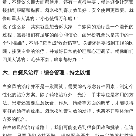
童，不建议长期大面积使用。还有一点很重要，就是避免让药膏
接触到眼睛和黏膜。卤米松乳膏功效虽好，安全使用更重要。就
像咱重庆人说的：“小心使得万年船！”
说了这么多，其实就是想告诉大家，白癜风的治疗是一个漫长的
过程，需要咱们有足够的耐心和信心。卤米松乳膏只是其中的一
个“小插曲”，不能把它当成“救命稻草”。关键还是要找到正规的医
院，接受专业的治疗，并做好日常的护理和心理调节。就像咱们
四川人说的：“心头不烦，啥事都好办！”
六、白癜风治疗：综合管理，持之以恒
白癜风的治疗并不是一蹴而就，需要综合考虑各种因素，制定个
性化的治疗方案。除了药物治疗外，光疗、手术等也是常用的方
法。患者还需要注意饮食、作息、情绪等方面的调节，才能取得
更好的治疗的效果。卤米松乳膏功效的发挥，也离不开整体治疗
方案的配合。
在白癜风的治疗道路上，我们可能会遇到很多困难和挑战，但请
相信，只要我们坚持不懈，积极配合医生，就一定能够战胜病