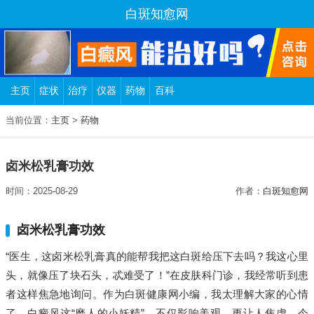
白斑知愈网
主页
症状
治疗
仪器
药物
百科
当前位置：
主页
>
药物
卤米松乳膏功效
时间：2025-08-29
作者：
白斑知愈网
卤米松乳膏功效
“医生，这卤米松乳膏真的能帮我把这白斑给压下去吗？我这心里
头，就像压了块石头，忒难受了！”在皮肤科门诊，我经常听到患
者这样焦急地询问。作为白斑健康网小编，我太理解大家的心情
了。白癜风这“磨人的小妖精”，不仅影响美观，更让人焦虑。今