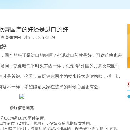
软膏国产的好还是进口的好
：
白斑知愈网
时间：2025-08-29
的好
膏，国产的好还是进口的好啊？都说进口药效果好，可这价格也差
疑问，就像咱们平时买东西一样，总觉得“外国的月亮比较圆”。
性才是关键。今天，白斑健康网小编就来跟大家唠唠嗑，扒一扒
有啥不一样，希望能帮大家在选择的时候心里更有数。
诊疗信息速览
.03%和0.1%两种浓度。
03%浓度（2岁以下禁用），孕妇及哺乳期妇女禁用。
用不超过1个月，涂抹后避免沾水和暴晒，配合光疗需间隔2小时以