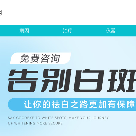
网
病因
治疗
仪器