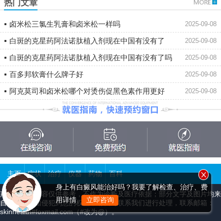
热门文章
卤米松三氯生乳膏和卤米松一样吗
2025-09-08
白斑的克星药阿法诺肽植入剂现在中国有没有了
2025-09-08
白斑的克星药阿法诺肽植入剂现在中国有没有了吗
2025-09-08
百多邦软膏什么牌子好
2025-09-08
阿克莫司和卤米松哪个对烫伤促黑色素作用更好
2025-09-08
主页
症状
治疗
仪器
药物
百科
身上有白癜风能治好吗？我要了解检查、治疗、费
声明：本站内容仅供参考，不作为诊断及医疗依据；部分文字及图片均来
用详情
立即咨询
自于网络，如侵犯到您的权益，请及时联系我们进行处理，联系邮箱：
skinhealth#foxmail.com（#改为@）。