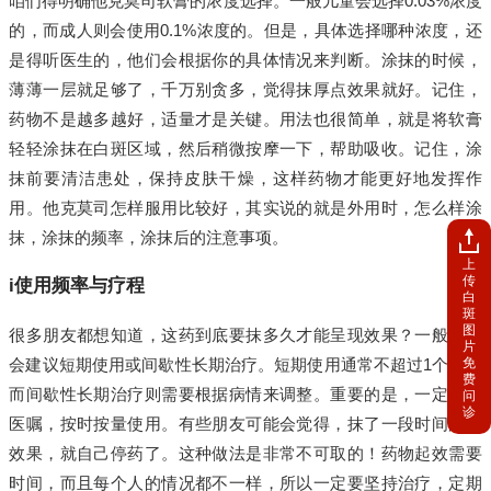
咱们得明确他克莫司软膏的浓度选择。一般儿童会选择0.03%浓度
的，而成人则会使用0.1%浓度的。但是，具体选择哪种浓度，还
是得听医生的，他们会根据你的具体情况来判断。涂抹的时候，
薄薄一层就足够了，千万别贪多，觉得抹厚点效果就好。记住，
药物不是越多越好，适量才是关键。用法也很简单，就是将软膏
轻轻涂抹在白斑区域，然后稍微按摩一下，帮助吸收。记住，涂
抹前要清洁患处，保持皮肤干燥，这样药物才能更好地发挥作
用。他克莫司怎样服用比较好，其实说的就是外用时，怎么样涂
抹，涂抹的频率，涂抹后的注意事项。
上
传
i使用频率与疗程
白
斑
图
很多朋友都想知道，这药到底要抹多久才能呈现效果？一般医生
片
免
会建议短期使用或间歇性长期治疗。短期使用通常不超过1个月，
费
而间歇性长期治疗则需要根据病情来调整。重要的是，一定要遵
问
诊
医嘱，按时按量使用。有些朋友可能会觉得，抹了一段时间没啥
效果，就自己停药了。这种做法是非常不可取的！药物起效需要
时间，而且每个人的情况都不一样，所以一定要坚持治疗，定期