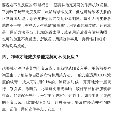
要说这不良反应的“罪魁祸首”，还得从他克莫司的作用机制说起。
它抑制了局部免疫反应，虽然能减缓炎症，但也可能破坏皮肤的
正常屏障功能，导致皮肤更容易受到外界刺激。每个人的皮肤敏
感度不一样，有些人天生就是“敏感肌”，用啥都容易过敏。还有就
是，用药方法不当，比如涂得太厚，或者用药后没有做好防晒，
也可能加重不良反应。所以说，用药这件事儿，真得“精打细算”，
不能马马虎虎。
四、咋样才能减少涂他克莫司不良反应？
想要减少涂他克莫司不良反应，咱就得从细节入手。用药前要咨
询医生，了解清楚自己的病情和用药方法。一般儿童适用0.03%浓
度的软膏，成人可以用0.1%的。涂药的时候，薄薄地涂一层就
行，别贪多。涂药后，尽量避免阳光暴晒，较好穿长袖衣服或者
打伞。如果配合光疗，一定要间隔2个小时以上。如果出现了显然
的不良反应，比如瘙痒剧烈、红肿等等，要及时停药并咨询医
生。记住，用药这件事儿，安全一！