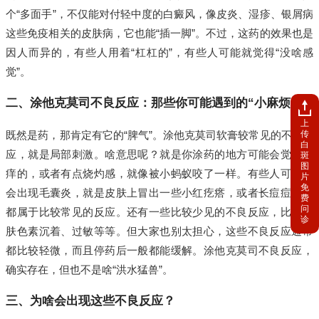
个“多面手”，不仅能对付轻中度的白癜风，像皮炎、湿疹、银屑病
这些免疫相关的皮肤病，它也能“插一脚”。不过，这药的效果也是
因人而异的，有些人用着“杠杠的”，有些人可能就觉得“没啥感
觉”。
二、涂他克莫司不良反应：那些你可能遇到的“小麻烦”
上
传
既然是药，那肯定有它的“脾气”。涂他克莫司软膏较常见的不良反
白
应，就是局部刺激。啥意思呢？就是你涂药的地方可能会觉得痒
斑
图
痒的，或者有点烧灼感，就像被小蚂蚁咬了一样。有些人可能还
片
免
会出现毛囊炎，就是皮肤上冒出一些小红疙瘩，或者长痘痘，这
费
问
都属于比较常见的反应。还有一些比较少见的不良反应，比如皮
诊
肤色素沉着、过敏等等。但大家也别太担心，这些不良反应通常
都比较轻微，而且停药后一般都能缓解。涂他克莫司不良反应，
确实存在，但也不是啥“洪水猛兽”。
三、为啥会出现这些不良反应？