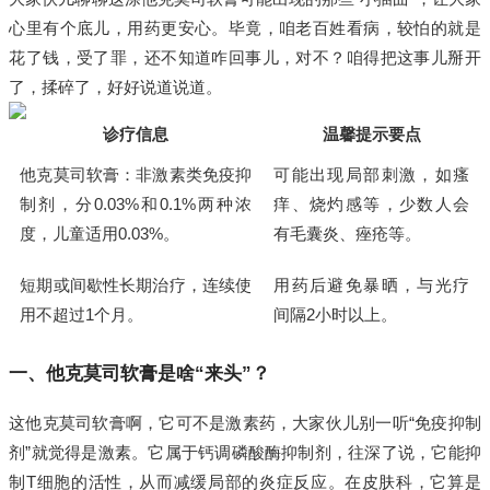
心里有个底儿，用药更安心。毕竟，咱老百姓看病，较怕的就是
花了钱，受了罪，还不知道咋回事儿，对不？咱得把这事儿掰开
了，揉碎了，好好说道说道。
诊疗信息
温馨提示要点
他克莫司软膏：非激素类免疫抑
可能出现局部刺激，如瘙
制剂，分0.03%和0.1%两种浓
痒、烧灼感等，少数人会
度，儿童适用0.03%。
有毛囊炎、痤疮等。
短期或间歇性长期治疗，连续使
用药后避免暴晒，与光疗
用不超过1个月。
间隔2小时以上。
一、他克莫司软膏是啥“来头”？
这他克莫司软膏啊，它可不是激素药，大家伙儿别一听“免疫抑制
剂”就觉得是激素。它属于钙调磷酸酶抑制剂，往深了说，它能抑
制T细胞的活性，从而减缓局部的炎症反应。在皮肤科，它算是