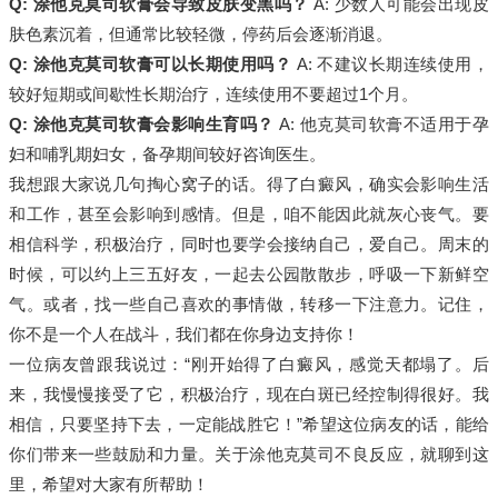
Q: 涂他克莫司软膏会导致皮肤变黑吗？
A: 少数人可能会出现皮
肤色素沉着，但通常比较轻微，停药后会逐渐消退。
Q: 涂他克莫司软膏可以长期使用吗？
A: 不建议长期连续使用，
较好短期或间歇性长期治疗，连续使用不要超过1个月。
Q: 涂他克莫司软膏会影响生育吗？
A: 他克莫司软膏不适用于孕
妇和哺乳期妇女，备孕期间较好咨询医生。
我想跟大家说几句掏心窝子的话。得了白癜风，确实会影响生活
和工作，甚至会影响到感情。但是，咱不能因此就灰心丧气。要
相信科学，积极治疗，同时也要学会接纳自己，爱自己。周末的
时候，可以约上三五好友，一起去公园散散步，呼吸一下新鲜空
气。或者，找一些自己喜欢的事情做，转移一下注意力。记住，
你不是一个人在战斗，我们都在你身边支持你！
一位病友曾跟我说过：“刚开始得了白癜风，感觉天都塌了。后
来，我慢慢接受了它，积极治疗，现在白斑已经控制得很好。我
相信，只要坚持下去，一定能战胜它！”希望这位病友的话，能给
你们带来一些鼓励和力量。关于涂他克莫司不良反应，就聊到这
里，希望对大家有所帮助！