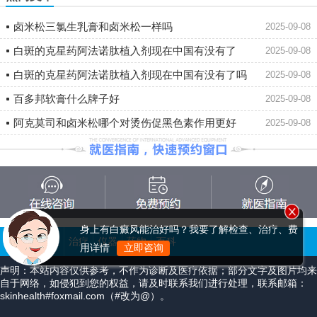
卤米松三氯生乳膏和卤米松一样吗
2025-09-08
白斑的克星药阿法诺肽植入剂现在中国有没有了
2025-09-08
白斑的克星药阿法诺肽植入剂现在中国有没有了吗
2025-09-08
百多邦软膏什么牌子好
2025-09-08
阿克莫司和卤米松哪个对烫伤促黑色素作用更好
2025-09-08
身上有白癜风能治好吗？我要了解检查、治疗、费
主页
症状
治疗
仪器
药物
百科
用详情
立即咨询
声明：本站内容仅供参考，不作为诊断及医疗依据；部分文字及图片均来
自于网络，如侵犯到您的权益，请及时联系我们进行处理，联系邮箱：
skinhealth#foxmail.com（#改为@）。