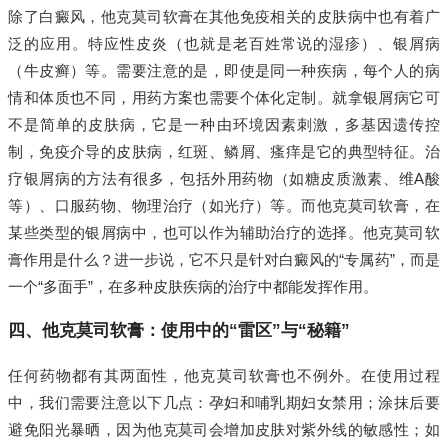
除了白癜风，他克莫司软膏在其他免疫相关的皮肤病中也有着广
泛的应用。特应性皮炎（也就是老百姓常说的湿疹）、银屑病
（牛皮癣）等。需要注意的是，即使是同一种疾病，每个人的病
情和体质也不同，用药方案也需要个体化定制。就拿银屑病它可
不是简单的皮肤病，它是一种由环境因素刺激，多基因遗传控
制，免疫介导的皮肤病，红斑、鳞屑、瘙痒是它的典型特征。治
疗银屑病的方法有很多，包括外用药物（如糖皮质激素、维A酸
等）、口服药物、物理治疗（如光疗）等。而他克莫司软膏，在
某些类型的银屑病中，也可以作为辅助治疗的选择。他克莫司软
膏作用是什么？进一步说，它不只是针对白癜风的“专属药”，而是
一个“多面手”，在多种皮肤疾病的治疗中都能发挥作用。
四、他克莫司软膏：使用中的“雷区”与“秘籍”
任何药物都有其两面性，他克莫司软膏也不例外。在使用过程
中，我们需要注意以下几点：孕妇和哺乳期妇女禁用；涂抹后要
避免阳光暴晒，因为他克莫司会增加皮肤对紫外线的敏感性；如