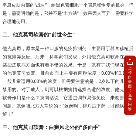
平息皮肤内部的“战火”，给黑色素细胞一个喘息和恢复的机会。但
是，需要明确的是，它并不是“土方法”，效果因人而异，需要科学
合理地使用。
二、他克莫司软膏的“前世今生”
他克莫司，原本是一种口服的免疫抑制剂，主要用于器官移植后
的抗排异反应。后来，科学家们发现，外用他克莫司软膏在治疗
某些皮肤病方面也有着不错的效果。于是，就有了我们现在常用
上
传
的他克莫司软膏。目前市面上主要有两种浓度：0.03%和0.1%。
白
一般儿童适用0.03%的浓度，但需要注意的是，2岁以下的儿童是
斑
图
禁用的。对于成人，则可以根据病情选择合适的浓度。他克莫司
片
免
软膏作用是什么？换句话说，它通过调节局部免疫，来改善皮肤
费
问
问题。就像咱北方人常说的：“这药啊，得对症下药，才能病情缓
诊
解！”
三、他克莫司软膏：白癜风之外的“多面手”