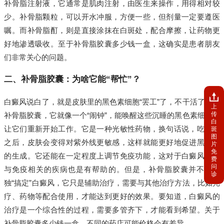
补骨脂注射液，它通常是肌肉注射，由医生来操作，用得相对较
少。补骨脂颗粒，可以开水冲服，方便一些，但剂量一定要遵医
嘱。而补骨脂酊，则是直接涂抹在白斑处，配合摩擦，让药物更
好地渗透吸收。至于补骨脂胶囊多少钱一盒，这确实是患者朋友
们非常关心的问题。
二、补骨脂胶囊：为啥它能“帮忙”？
白癜风说白了，就是皮肤里的黑色素细胞“罢工”了，不干活了。而
上
传
补骨脂胶囊，它就像一个“闹钟”，能唤醒这些沉睡的黑色素细胞，
白
让它们重新开始工作。它是一种光敏性药物，换句话说，吃了它
斑
图
之后，皮肤会变得对紫外线更敏感，这样就能更好地促进黑色素
片
免
的生成。它还能在一定程度上调节免疫功能，这对于白癜风这种
费
问
与免疫相关的疾病也是有帮助的。但是，补骨脂胶囊并不能单
诊
独“搞定”白癜风，它只是辅助治疗，需要与其他治疗方法，比如光
疗、药物等配合使用，才能达到更好的效果。要知道，白癜风的
治疗是一个综合性的过程，需要多管齐下，才能看到希望。关于
补骨脂胶囊多少钱一盒，不同的药店可能价格会有差异。