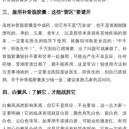
三、服用补骨脂胶囊：这些“雷区”要避开
虽然补骨脂胶囊是中成药，但它并不是“万金油”，也不是谁都能随
便吃的。孕妇、儿童、老年人，以及那些本身就有其他疾病的朋
友，一定要在医生的指导下使用。就像咱河南老乡说的：“中不
中，听医生中！”。千万别自己瞎琢磨，出了问题可就麻烦了。补
骨脂胶囊较好不要和甘草一起服用，可能会产生不良反应。任何
药物，受潮变质过期了，都不能再用，这是常识！较使用方法和
注意事项啥的，一定要去医院面诊医生，听医生的，别自己瞎鼓
捣。关于补骨脂胶囊多少钱一盒，建议多跑几家药店问问。
四、白癜风：了解它，才能战胜它
白癜风虽然影响美观，但它不是癌症，不会要命，这一点大家一
定要明确！它的临床表现就是白斑，颜色有乳白色、瓷白色、淡
白色、云白色等等。如果用手搓揉白斑，可能会轻微发红。有些
人担心白癜风会传染，这是尽量没有科学依据的。它有一定的遗