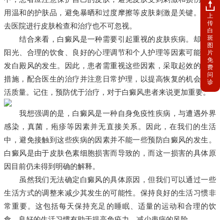
用温和的护肤品，避免暴晒和过度摩擦等皮肤刺激是关键。定期
上
传
去医院进行皮肤检查和治疗也不可忽视。
白
斑
结合来看，白癜风是一种需要引起重视的皮肤疾病。却少了
图
阳光、合理的饮食、良好的心理调节和个人护理等因素可能会引
片
免
发白殿风的发生。因此，患者需重视这些因素，采取起效的预防
费
问
措施，配合医生的治疗并注意日常护理，以提高恢复的机会和生
诊
活质量。记住，预防优于治疗，对于白癜风患者来说更加重要。
我想强调的是，白癜风是一种自身免疫性疾病，与遭遇外界
感染，真菌，疱疹等因素并无直接关系。因此，在我们的生活
中，避免接触到这些疾病的因素并不能一些预防白癜风的发生。
白癜风是由于皮肤色素细胞损害而导致的，而这一损害的具体原
因目前仍未得到明确的解释。
虽然我们无法确定白癜风的具体原因，但我们可以通过一些
生活方式的调整来减少其发生的可能性。保持良好的生活习惯非
常重要。这包括每天保持充足的睡眠、适量的运动和合理的饮
食。良好的生活习惯有助于提高免疫力，减少患病的风险。