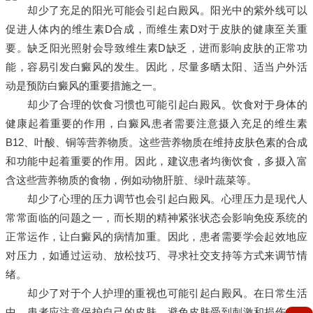
却少了充足的阳光可能会引起白殿风。阳光中的紫外线可以
促进人体内的维生素D合成，而维生素D对于皮肤的健康至关重
要。缺乏阳光照射会导致维生素D缺乏，进而影响皮肤的正常功
能，容易引发白癜风的发生。因此，尽量多晒太阳、适当户外活
动是预防白癜风的重要措施之一。
却少了合理的饮食习惯也可能引起白殿风。饮食对于身体的
健康起着重要的作用，白癜风患者需要注意摄入充足的维生素
B12、叶酸、铜等营养物质。这些营养物质在维持皮肤色素的合成
和功能中起着重要的作用。因此，建议患者均衡饮食，多摄入富
含这些营养物质的食物，例如动物肝脏、绿叶蔬菜等。
却少了心理的压力调节也会引起白殿风。心理压力是现代人
常常面临的问题之一，而长期的精神紧张状态会影响免疫系统的
正常运作，让白癜风的病情加重。因此，患者需要学会起效地应
对压力，如通过运动、放松技巧、寻求社交支持等方式来调节情
绪。
却少了对于个人护理的重视也可能引起白殿风。在日常生活
中，患者应注意保护自己的皮肤，避免皮肤受到刺激和损伤。使